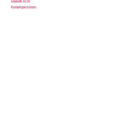
statistik.bl.ch
Kontaktpersonen