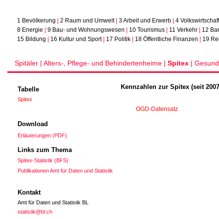
1 Bevölkerung
|
2 Raum und Umwelt
|
3 Arbeit und Erwerb
|
4 Volkswirtschaf
8 Energie
|
9 Bau- und Wohnungswesen
|
10 Tourismus
|
11 Verkehr
|
12 Ba
15 Bildung
|
16 Kultur und Sport
|
17 Politik
|
18 Öffentliche Finanzen
|
19 Re
Spitäler |
Alters-, Pflege- und Behindertenheime |
Spitex
|
Gesundh
Kennzahlen zur Spitex (seit 2007
Tabelle
Spitex
OGD-Datensatz
Download
Erläuterungen (PDF)
Links zum Thema
Spitex-Statistik (BFS)
Publikationen Amt für Daten und Statistik
Kontakt
Amt für Daten und Statistik BL
statistik@bl.ch