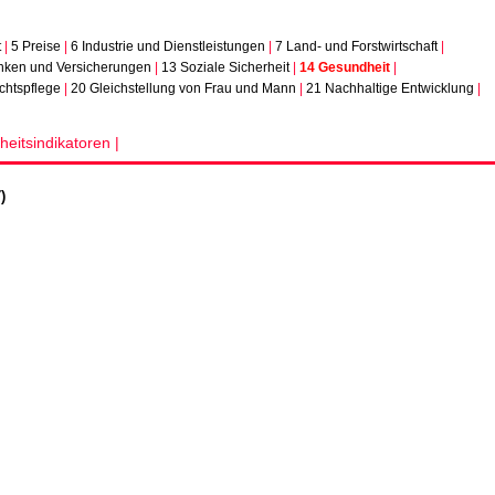
t
|
5 Preise
|
6 Industrie und Dienstleistungen
|
7 Land- und Forstwirtschaft
|
nken und Versicherungen
|
13 Soziale Sicherheit
|
14 Gesundheit
|
chtspflege
|
20 Gleichstellung von Frau und Mann
|
21 Nachhaltige Entwicklung
|
eitsindikatoren |
)