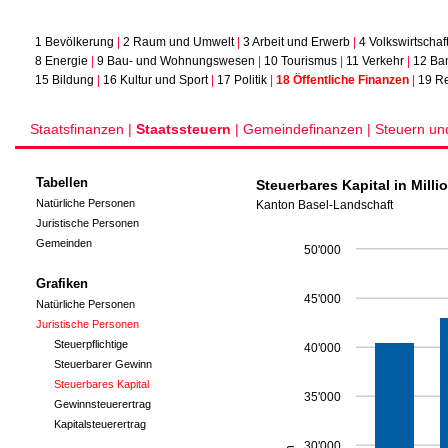
1 Bevölkerung
|
2 Raum und Umwelt
|
3 Arbeit und Erwerb
|
4 Volkswirtschaf
8 Energie
|
9 Bau- und Wohnungswesen
|
10 Tourismus
|
11 Verkehr
|
12 Ba
15 Bildung
|
16 Kultur und Sport
|
17 Politik
|
18 Öffentliche Finanzen
|
19 Re
Staatsfinanzen |
Staatssteuern
|
Gemeindefinanzen |
Steuern un
Tabellen
Steuerbares Kapital in Milli
Natürliche Personen
Kanton Basel-Landschaft
Juristische Personen
Gemeinden
50'000
Grafiken
45'000
Natürliche Personen
Juristische Personen
Steuerpflichtige
40'000
Steuerbarer Gewinn
Steuerbares Kapital
35'000
Gewinnsteuerertrag
Kapitalsteuerertrag
30'000