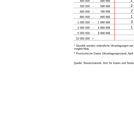
2
400 000
-
499 999
2
500 000
-
599 999
2
600 000
-
799 999
1
800 000
-
999 999
3
1 000 000
-
1 999 999
1
2 000 000
-
4 999 999
5 000 000
-
9 999 999
10 000 000
+
1
Gezählt werden ordentliche Veranlagungen per S
vergleichbar.
2
Provisorische Daten (Veranlagungsstand: April
Quelle: Steuerstatistik, Amt für Daten und Statis