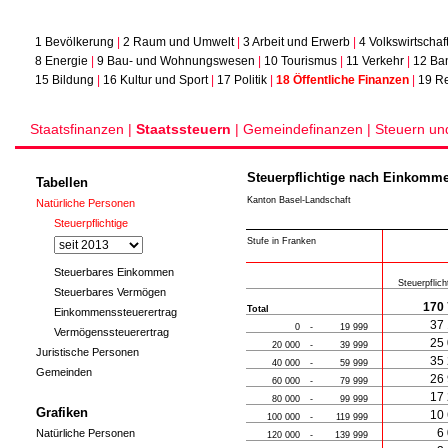
1 Bevölkerung
|
2 Raum und Umwelt
|
3 Arbeit und Erwerb
|
4 Volkswirtschaf
8 Energie
|
9 Bau- und Wohnungswesen
|
10 Tourismus
|
11 Verkehr
|
12 Ba
15 Bildung
|
16 Kultur und Sport
|
17 Politik
|
18 Öffentliche Finanzen
|
19 Re
Staatsfinanzen |
Staatssteuern
|
Gemeindefinanzen |
Steuern un
Steuerpflichtige nach Einkomme
Tabellen
Kanton Basel-Landschaft
Natürliche Personen
Steuerpflichtige
Stufe in Franken
Steuerbares Einkommen
Steuerpflic
Steuerbares Vermögen
170
Total
Einkommenssteuerertrag
37
0
-
19 999
Vermögenssteuerertrag
25
20 000
-
39 999
Juristische Personen
35
40 000
-
59 999
Gemeinden
26
60 000
-
79 999
17
80 000
-
99 999
Grafiken
10
100 000
-
119 999
6
Natürliche Personen
120 000
-
139 999