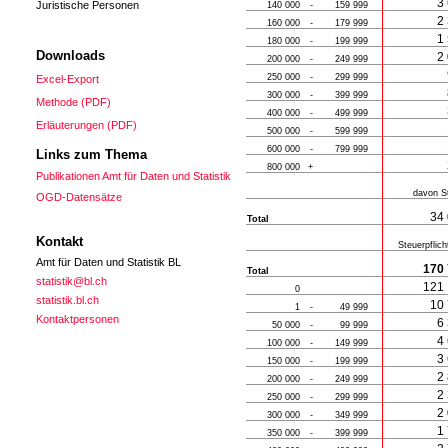
3
Juristische Personen
140 000
-
159 999
2
160 000
-
179 999
1
180 000
-
199 999
Downloads
2
200 000
-
249 999
250 000
-
299 999
Excel-Export
300 000
-
399 999
Methode (PDF)
400 000
-
499 999
Erläuterungen (PDF)
500 000
-
599 999
600 000
-
799 999
Links zum Thema
800 000
+
Publikationen Amt für Daten und Statistik
davon St
OGD-Datensätze
34
Total
Kontakt
Steuerpflic
Amt für Daten und Statistik BL
170
Total
statistik@bl.ch
121
0
statistik.bl.ch
10
1
-
49 999
Kontaktpersonen
6
50 000
-
99 999
4
100 000
-
149 999
3
150 000
-
199 999
2
200 000
-
249 999
2
250 000
-
299 999
2
300 000
-
349 999
1
350 000
-
399 999