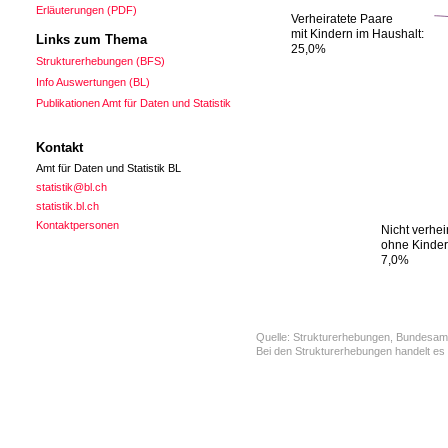
Erläuterungen (PDF)
Verheiratete Paare
Verheiratete Paare
mit Kindern im Haushalt:
mit Kindern im Haushalt:
Links zum Thema
25,0%
25,0%
Strukturerhebungen (BFS)
Info Auswertungen (BL)
Publikationen Amt für Daten und Statistik
Kontakt
Amt für Daten und Statistik BL
statistik@bl.ch
statistik.bl.ch
Kontaktpersonen
Nicht verhei
Nicht verhei
ohne Kinder
ohne Kinder
7,0%
7,0%
Quelle: Strukturerhebungen, Bundesamt f
Bei den Strukturerhebungen handelt es 