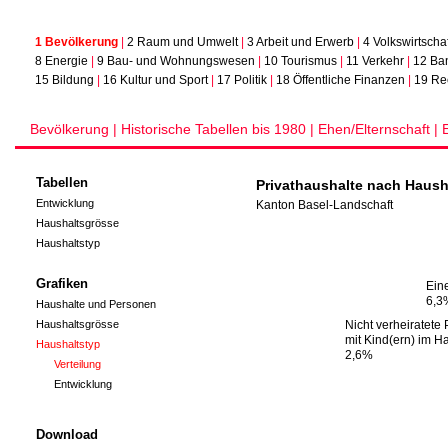
1 Bevölkerung
|
2 Raum und Umwelt
|
3 Arbeit und Erwerb
|
4 Volkswirtschaf
8 Energie
|
9 Bau- und Wohnungswesen
|
10 Tourismus
|
11 Verkehr
|
12 Ba
15 Bildung
|
16 Kultur und Sport
|
17 Politik
|
18 Öffentliche Finanzen
|
19 Re
Bevölkerung |
Historische Tabellen bis 1980 |
Ehen/Elternschaft |
Tabellen
Privathaushalte nach Haush
Entwicklung
Kanton Basel-Landschaft
Haushaltsgrösse
Haushaltstyp
Grafiken
Ein
Ein
6,3
6,3
Haushalte und Personen
Haushaltsgrösse
Nicht verheiratete
Nicht verheiratete
mit Kind(ern) im H
mit Kind(ern) im H
Haushaltstyp
2,6%
2,6%
Verteilung
Entwicklung
Download