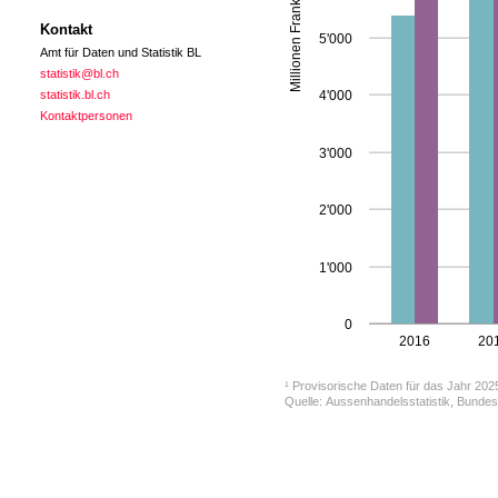
Millionen Franken
Kontakt
5'000
Amt für Daten und Statistik BL
statistik@bl.ch
statistik.bl.ch
4'000
Kontaktpersonen
3'000
2'000
1'000
0
2016
20
¹ Provisorische Daten für das Jahr 202
Quelle: Aussenhandelsstatistik, Bundes
Amt für Daten und Statistik BL