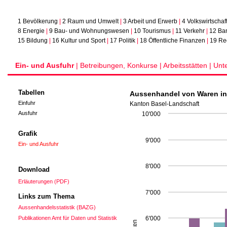
1 Bevölkerung
|
2 Raum und Umwelt
|
3 Arbeit und Erwerb
|
4 Volkswirtschaf
8 Energie
|
9 Bau- und Wohnungswesen
|
10 Tourismus
|
11 Verkehr
|
12 Ba
15 Bildung
|
16 Kultur und Sport
|
17 Politik
|
18 Öffentliche Finanzen
|
19 Re
Ein- und Ausfuhr
|
Betreibungen, Konkurse |
Arbeitsstätten |
Unt
Tabellen
Aussenhandel von Waren in 
Einfuhr
Kanton Basel-Landschaft
Ausfuhr
10'000
Grafik
9'000
Ein- und Ausfuhr
8'000
Download
Erläuterungen (PDF)
7'000
Links zum Thema
Aussenhandelsstatistik (BAZG)
Publikationen Amt für Daten und Statistik
6'000