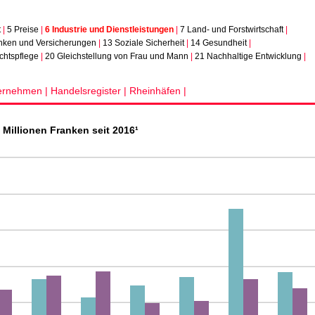
t
|
5 Preise
|
6 Industrie und Dienstleistungen
|
7 Land- und Forstwirtschaft
|
nken und Versicherungen
|
13 Soziale Sicherheit
|
14 Gesundheit
|
chtspflege
|
20 Gleichstellung von Frau und Mann
|
21 Nachhaltige Entwicklung
|
ernehmen |
Handelsregister |
Rheinhäfen |
Millionen Franken seit 2016¹