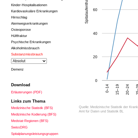
Spitalaufenthalte
Kinder-Hospitalisationen
60
Kardiovaskuläre Erkrankungen
Hirnschlag
Atemwegserkrankungen
Osteoporose
40
Hüftfraktur
Psychische Erkrankungen
Alkoholmissbrauch
Substanzmissbrauch
20
Demenz
0
Download
0–14
15–19
20–24
25
Erläuterungen (PDF)
Links zum Thema
Quelle: Medizinische Statistik der Kran
Medizinische Statistik (BFS)
Amt für Daten und Statistik BL
Medizinische Kodierung (BFS)
Medstat-Regionen (BFS)
SwissDRG
Spitalplanungsleistungsgruppen