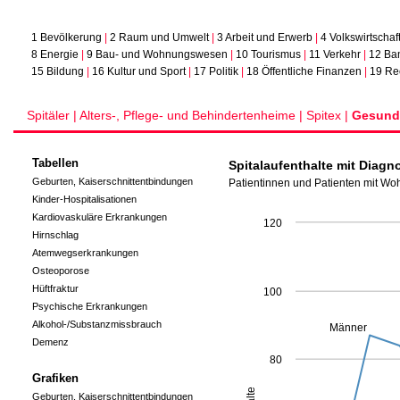
1 Bevölkerung
|
2 Raum und Umwelt
|
3 Arbeit und Erwerb
|
4 Volkswirtschaf
8 Energie
|
9 Bau- und Wohnungswesen
|
10 Tourismus
|
11 Verkehr
|
12 Ba
15 Bildung
|
16 Kultur und Sport
|
17 Politik
|
18 Öffentliche Finanzen
|
19 Re
Spitäler |
Alters-, Pflege- und Behindertenheime |
Spitex |
Gesundh
Tabellen
Spitalaufenthalte mit Diag
Geburten, Kaiserschnittentbindungen
Patientinnen und Patienten mit Wo
Kinder-Hospitalisationen
Kardiovaskuläre Erkrankungen
120
Hirnschlag
Atemwegserkrankungen
Osteoporose
Hüftfraktur
100
Psychische Erkrankungen
Alkohol-/Substanzmissbrauch
Männer
Demenz
80
Grafiken
Geburten, Kaiserschnittentbindungen