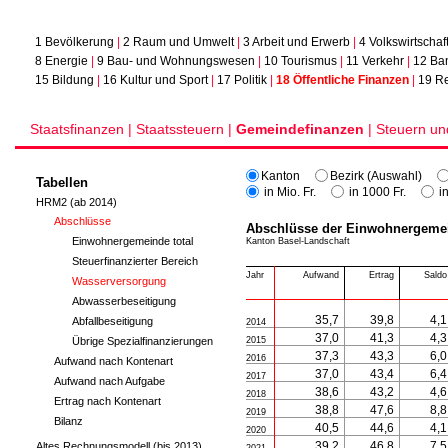
1 Bevölkerung
|
2 Raum und Umwelt
|
3 Arbeit und Erwerb
|
4 Volkswirtschaf
8 Energie
|
9 Bau- und Wohnungswesen
|
10 Tourismus
|
11 Verkehr
|
12 Ba
15 Bildung
|
16 Kultur und Sport
|
17 Politik
|
18 Öffentliche Finanzen
|
19 Re
Staatsfinanzen |
Staatssteuern |
Gemeindefinanzen
|
Steuern u
Kanton
Bezirk (Auswahl)
Tabellen
in Mio. Fr.
in 1000 Fr.
in
HRM2 (ab 2014)
Abschlüsse
Abschlüsse der Einwohnergemeind
Einwohnergemeinde total
Kanton Basel-Landschaft
Steuerfinanzierter Bereich
Jahr
Jahr
Aufwand
Aufwand
Ertrag
Ertrag
Saldo
Saldo
Wasserversorgung
Abwasserbeseitigung
35,7
35,7
39,8
39,8
4,1
4,1
Abfallbeseitigung
2014
2014
37,0
37,0
41,3
41,3
4,3
4,3
Übrige Spezialfinanzierungen
2015
2015
37,3
37,3
43,3
43,3
6,0
6,0
2016
2016
Aufwand nach Kontenart
37,0
37,0
43,4
43,4
6,4
6,4
2017
2017
Aufwand nach Aufgabe
38,6
38,6
43,2
43,2
4,6
4,6
2018
2018
Ertrag nach Kontenart
38,8
38,8
47,6
47,6
8,8
8,8
2019
2019
Bilanz
40,5
40,5
44,6
44,6
4,1
4,1
2020
2020
39,2
39,2
46,8
46,8
7,5
7,5
Altes Rechnungsmodell (bis 2013)