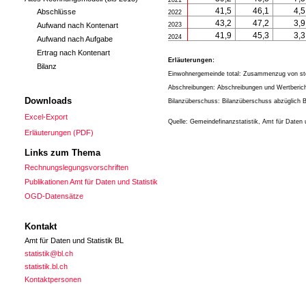
2021
2021
41,5
41,5
46,1
46,1
4,5
4,5
Abschlüsse
2022
2022
43,2
43,2
47,2
47,2
3,9
3,9
Aufwand nach Kontenart
2023
2023
41,9
41,9
45,3
45,3
3,3
3,3
2024
2024
Aufwand nach Aufgabe
Ertrag nach Kontenart
Erläuterungen:
Bilanz
Einwohnergemeinde total: Zusammenzug von steu
Abschreibungen: Abschreibungen und Wertberich
Downloads
Bilanzüberschuss: Bilanzüberschuss abzüglich Bi
Excel-Export
Quelle: Gemeindefinanzstatistik, Amt für Daten 
Erläuterungen (PDF)
Links zum Thema
Rechnungslegungsvorschriften
Publikationen Amt für Daten und Statistik
OGD-Datensätze
Kontakt
Amt für Daten und Statistik BL
statistik@bl.ch
statistik.bl.ch
Kontaktpersonen